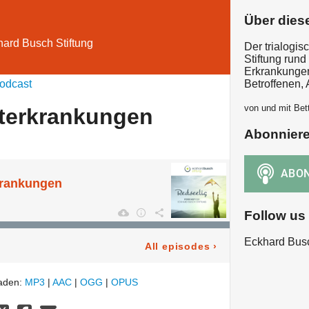
Über dies
hard Busch Stiftung
Der trialogi
Stiftung run
Erkrankungen
odcast
Betroffenen,
von und mit Bet
sterkrankungen
Abonnier
krankungen
Follow us
Eckhard Busc
All episodes
›
laden:
MP3
|
AAC
|
OGG
|
OPUS