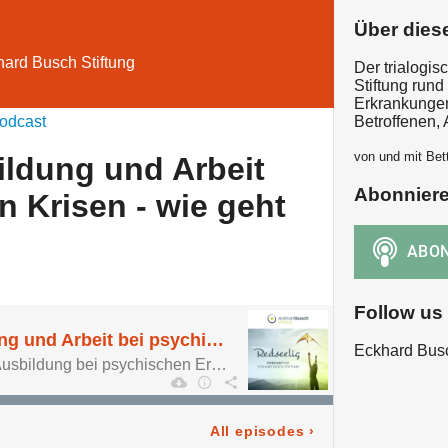
Über dies
hard Busch Stiftung
Der trialogi
Stiftung run
Erkrankungen
odcast
Betroffenen,
von und mit Bet
ildung und Arbeit
Abonnier
n Krisen - wie geht
Follow us
Folge 08: Ausbildung und Arbeit bei psychischen Krisen - wie geht das?
Eckhard Busc
Einstieg in Arbeit und Ausbildung bei psychischen Erkrankungen
All episodes
›