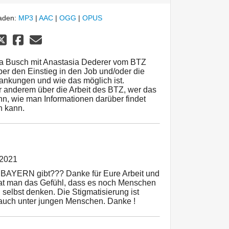
laden:
MP3
|
AAC
|
OGG
|
OPUS
ina Busch mit Anastasia Dederer vom BTZ
er den Einstieg in den Job und/oder die
ankungen und wie das möglich ist.
r anderem über die Arbeit des BTZ, wer das
, wie man Informationen darüber findet
n kann.
 2021
in BAYERN gibt??? Danke für Eure Arbeit und
t man das Gefühl, dass es noch Menschen
ch selbst denken. Die Stigmatisierung ist
auch unter jungen Menschen. Danke !